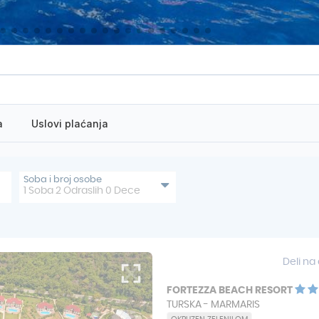
Telefon
Em
a
Broj dece
Uslovi plaćanja
Ko
Termin
Poruka