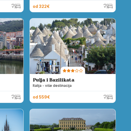
od 322€
Pulja i Bazilikata
Italija - više destinacija
od 559€