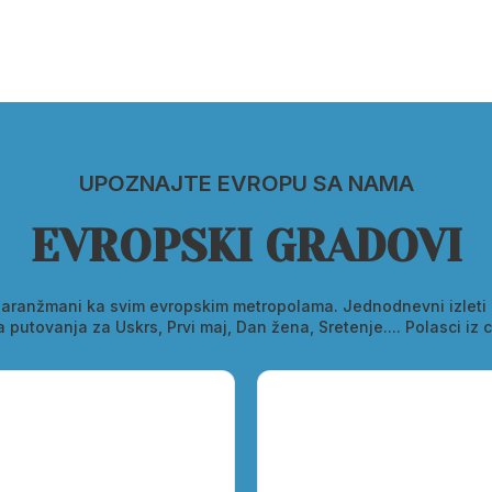
UPOZNAJTE EVROPU SA NAMA
EVROPSKI GRADOVI
i aranžmani ka svim evropskim metropolama. Jednodnevni izleti 
 putovanja za Uskrs, Prvi maj, Dan žena, Sretenje.... Polasci iz c