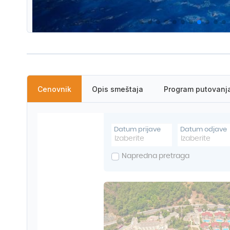
Ime i prezime
Broj odraslih putnika
Cenovnik
Opis smeštaja
Program putovanj
Budžet u eurima
Destinacija
Dodatne napomene vezane za putovanje