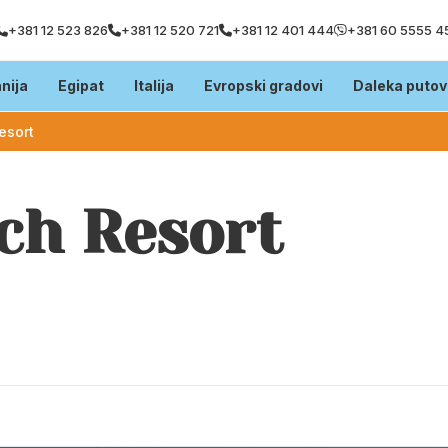
+381 12 523 826
+381 12 520 721
+381 12 401 444
+381 60 5555 4
nija
Egipat
Italija
Evropski gradovi
Daleka putov
esort
ch Resort