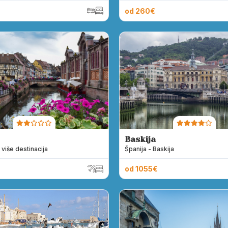
od 260€
Baskija
 više destinacija
Španija - Baskija
od 1055€