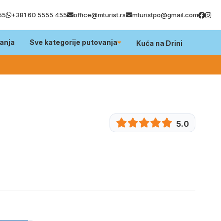
55
+381 60 5555 455
office@mturist.rs
mturistpo@gmail.com
anja
Sve kategorije putovanja
Kuća na Drini
5.0