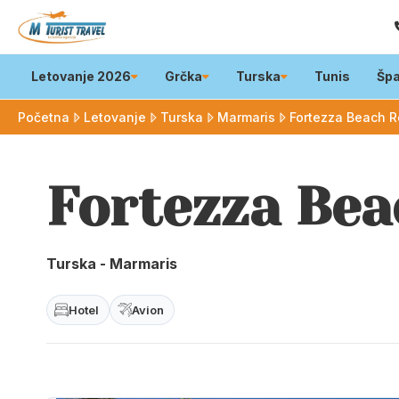
Letovanje 2026
Grčka
Turska
Tunis
Špa
Početna
Letovanje
Turska
Marmaris
Fortezza Beach R
Fortezza Bea
Turska - Marmaris
Hotel
Avion