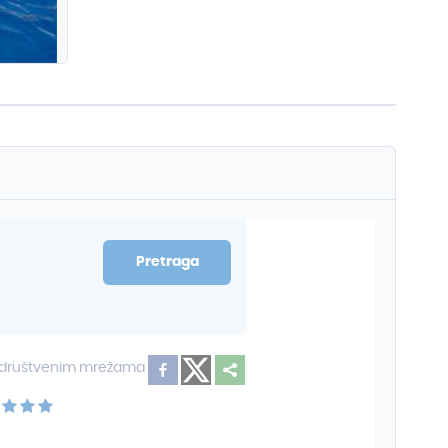
ail adresa
liko deca imaju godina
Vrsta prevoza
Pošalji upit