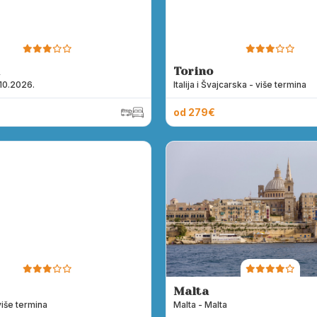
Torino
.10.2026.
Italija i Švajcarska - više termina
od 279€
Malta
više termina
Malta - Malta