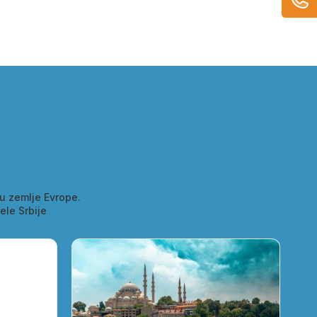
u zemlje Evrope.
ele Srbije